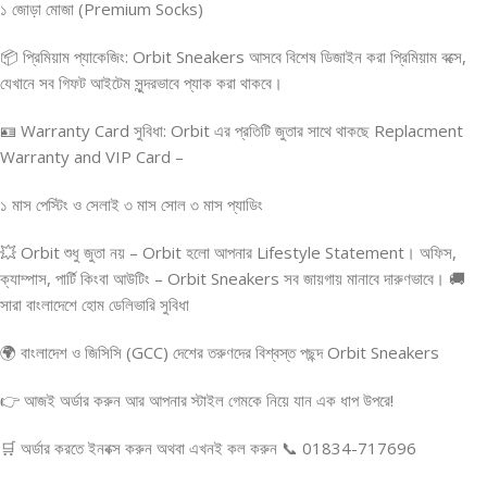
১ জোড়া মোজা (Premium Socks)
📦 প্রিমিয়াম প্যাকেজিং: Orbit Sneakers আসবে বিশেষ ডিজাইন করা প্রিমিয়াম বক্সে,
যেখানে সব গিফট আইটেম সুন্দরভাবে প্যাক করা থাকবে।
🪪 Warranty Card সুবিধা: Orbit এর প্রতিটি জুতার সাথে থাকছে Replacment
Warranty and VIP Card –
১ মাস পেস্টিং ও সেলাই ৩ মাস সোল ৩ মাস প্যাডিং
💥 Orbit শুধু জুতা নয় – Orbit হলো আপনার Lifestyle Statement। অফিস,
ক্যাম্পাস, পার্টি কিংবা আউটিং – Orbit Sneakers সব জায়গায় মানাবে দারুণভাবে। 🚚
সারা বাংলাদেশে হোম ডেলিভারি সুবিধা
🌍 বাংলাদেশ ও জিসিসি (GCC) দেশের তরুণদের বিশ্বস্ত পছন্দ Orbit Sneakers
👉 আজই অর্ডার করুন আর আপনার স্টাইল গেমকে নিয়ে যান এক ধাপ উপরে!
🛒 অর্ডার করতে ইনবক্স করুন অথবা এখনই কল করুন 📞 01834-717696