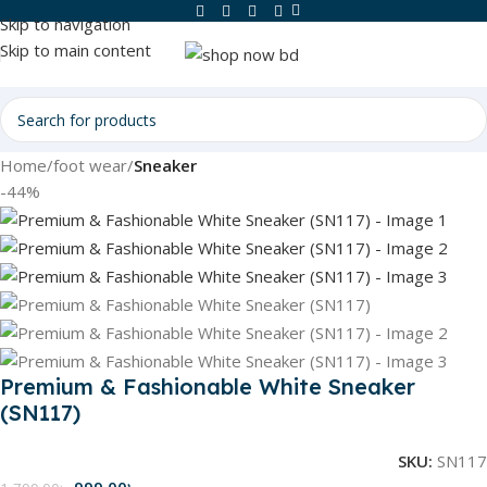
Skip to navigation
Skip to main content
Home
foot wear
Sneaker
-44%
Premium & Fashionable White Sneaker
(SN117)
SKU:
SN117
999.00
৳