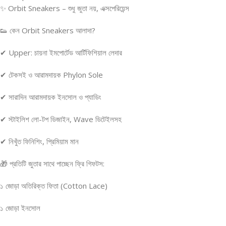
✨ Orbit Sneakers – শুধু জুতা নয়, এক্সপেরিয়েন্স
👟 কেন Orbit Sneakers আলাদা?
✔ Upper: চায়না ইমপোর্টেড আর্টিফিশিয়াল লেদার
✔ টেকসই ও আরামদায়ক Phylon Sole
✔ সারাদিন আরামদায়ক ইনসোল ও প্যাডিং
✔ স্টাইলিশ লো-টপ ডিজাইন, Wave ডিটেইলসহ
✔ নিখুঁত ফিনিশিং, প্রিমিয়াম মান
🎁 প্রতিটি জুতার সাথে পাচ্ছেন ফ্রি গিফটস:
১ জোড়া অতিরিক্ত ফিতা (Cotton Lace)
১ জোড়া ইনসোল