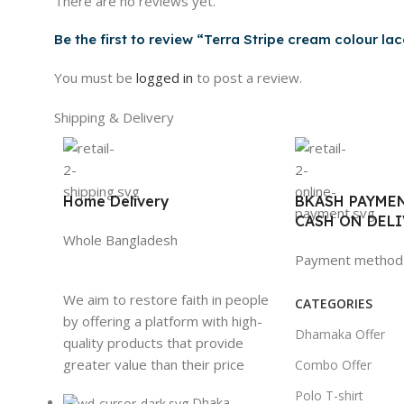
There are no reviews yet.
Be the first to review “Terra Stripe cream colour la
You must be
logged in
to post a review.
Shipping & Delivery
Home Delivery
BKASH PAYME
CASH ON DELI
Whole Bangladesh
Payment method
We aim to restore faith in people
CATEGORIES
by offering a platform with high-
Dhamaka Offer
quality products that provide
greater value than their price
Combo Offer
Polo T-shirt
Dhaka