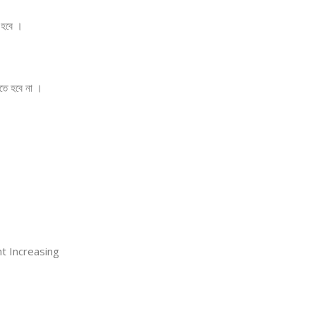
 হবে ।
রতে হবে না ।
ht Increasing