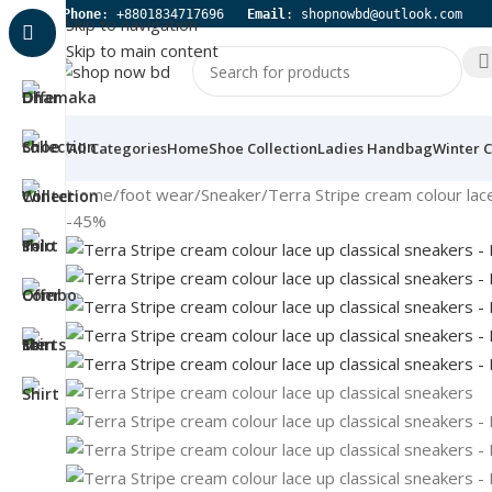
 Phone
: +8801834717696   
Email
: shopnowbd@outlook.com
Skip to navigation
Skip to main content
All Categories
Home
Shoe Collection
Ladies Handbag
Winter C
Home
foot wear
Sneaker
Terra Stripe cream colour lac
-45%