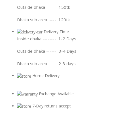
Outside dhaka ------ 150tk
Dhaka sub area ---- 120tk
Delivery Time
Inside dhaka -------- 1-2 Days
Outside dhaka ------ 3-4 Days
Dhaka sub area ---- 2-3 days
Home Delivery
Exchange Available
7-Day returns accept