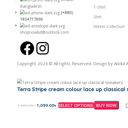
Bangladesh
T-Shirt
(+880)
Shirt
1834717696
Winter Collection
shopnowbd@outlook.com
Copyright 2024 © All rights Reserved. Design by Abdul A
Terra Stripe cream colour lace up classical
1,099.00
৳
SELECT OPTIONS
BUY NOW
1,999.00
৳