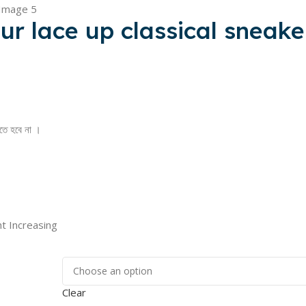
ur lace up classical sneake
রতে হবে না ।
ht Increasing
Clear