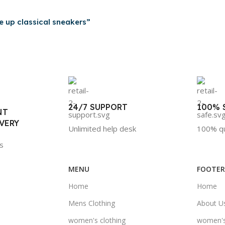
ce up classical sneakers”
24/7 SUPPORT
100% 
NT
VERY
Unlimited help desk
100% qu
s
MENU
FOOTE
Home
Home
Mens Clothing
About U
women's clothing
women's